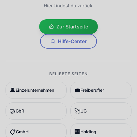
Hier findest du zurück:
Zur Startseite
Hilfe-Center
BELIEBTE SEITEN
👤
💼
Einzelunternehmen
Freiberufler
🤝
🚀
GbR
UG
📋
🏢
GmbH
Holding