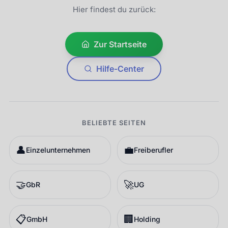
Hier findest du zurück:
Zur Startseite
Hilfe-Center
BELIEBTE SEITEN
👤
💼
Einzelunternehmen
Freiberufler
🤝
🚀
GbR
UG
📋
🏢
GmbH
Holding